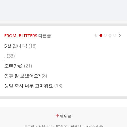
FROM. BLITZERS
다른글
현재페이지 1
2
3
4
댓
5살 입니다!
(
16
)
2
글
댓
.
(
33
)
2
글
댓
오랜만😉
(
21
)
크
글
댓
연휴 잘 보냈어요?
(
8
)
메
글
댓
생일 축하 너무 고마워요
(
13
)
인
글
맨위로
로그인
전체보기
PC화면
카페앱
서비스 약관