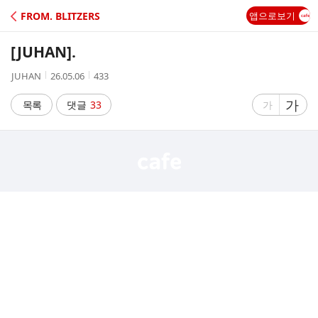
C
FROM. BLITZERS
앱으로보기
A
[JUHAN]
.
F
작
작
조
JUHAN
26.05.06
433
성
성
회
E
자
시
수
글
가
글
목록
댓글
33
가
간
자
자
크
크
기
기
크
작
게
게