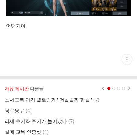
어떤가여
현
재
게
시
글
추
가
자유 게시판
다른글
현재페이지 1
2
3
4
기
능
댓
소서교복 이거 별로인가? 더돌릴까 형들?
(
7
)
열
글
기
댓
핑쿠핑쿠
(
4
)
교
글
댓
리세 초기화 주기가 늘어났나
(
7
)
일
글
댓
실메 교복 인증샷
(
1
)
소