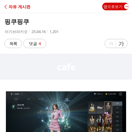
C
자유 게시판
앱으로보기
A
핑쿠핑쿠
F
작
작
조
아기브라키오
25.04.16
1,201
성
성
회
E
자
시
수
글
가
글
목록
댓글
4
가
간
자
자
크
크
기
기
크
작
게
게