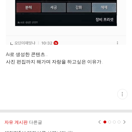
Ai로 생성한 콘텐츠...
사진 편집까지 해가며 자랑을 하고싶은 이유가..
현
재
게
시
글
추
가
자유 게시판
다른글
현재페이지 1
2
3
4
기
능