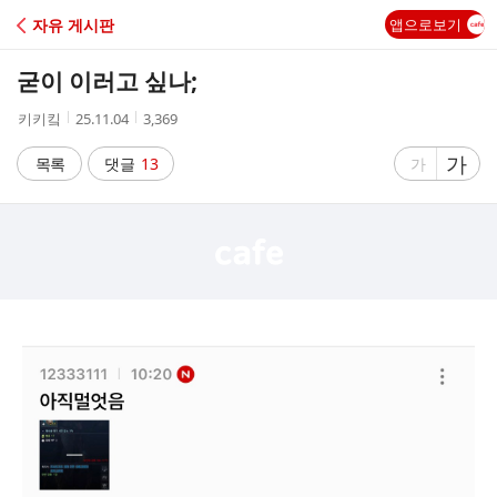
C
자유 게시판
앱으로보기
A
굳이 이러고 싶나;
F
작
작
조
키키킼
25.11.04
3,369
성
성
회
E
자
시
수
글
가
글
목록
댓글
13
가
간
자
자
크
크
기
기
크
작
게
게