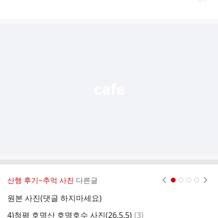
게
시
글
추
가
기
능
열
기
산행 후기~추억 사진
다른글
현재페이지 1
2
3
4
원본 사진(댓글 하지마세요)
가
댓
4)청평 호명산 호명호수 사진(26.5.5)
(
3
)