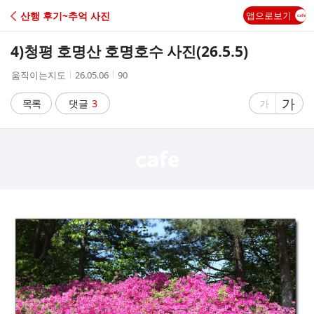
C
산행 후기~추억 사진
앱으로보기
A
4)청평 호명산 호명호수 사진(26.5.5)
F
작
작
조
움직이는지도
26.05.06
90
성
성
회
E
자
시
수
글
가
글
목록
댓글
3
가
간
자
자
크
크
기
기
크
작
게
게