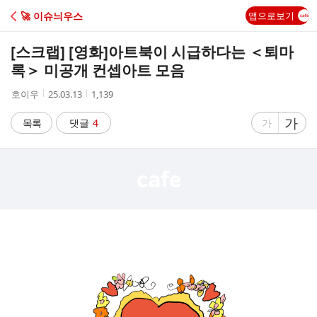
C
🚀 이슈늬우스
앱으로보기
A
[스크랩] [영화]
아트북이 시급하다는 ＜퇴마
F
록＞ 미공개 컨셉아트 모음
작
작
조
호이우
25.03.13
1,139
E
성
성
회
자
시
수
글
가
글
목록
댓글
4
가
간
자
자
크
크
기
기
크
작
게
게