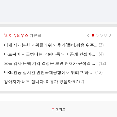
🚀 이슈늬우스
다른글
현재페이지 1
2
3
4
댓
어제 재개봉한 ＜위플래쉬＞ 후기(돌비,광음 위주).twt
(
3
)
직
글
댓
아트북이 시급하다는 ＜퇴마록＞ 미공개 컨셉아트 모음
(
4
)
나
글
댓
오늘 검사 탄핵 기각 결정문 보면 헌재가 윤석열 파면을 스포한것!
(
12
)
글
댓
RE:천공 실시간 인천국제공항에서 튀려고 하는 중이래
(
12
)
글
댓
강아지가 너무 잡니다. 이유가 있을까요?
(
2
)
글
맨위로