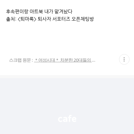
후속편이랑 아트북 내가 맡겨놨다
출처: <퇴마록> 퇴사자 서포터즈 오픈채팅방
현
스크랩 원문 :
＊여성시대＊ 차분한 20대들의 알흠다운 공간
재
게
시
글
추
가
기
능
열
기