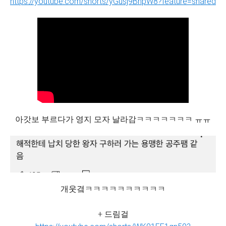
https://youtube.com/shorts/yGusj9BnpW8?feature=shared
아갓보 부르다가 영지 모자 날라감ㅋㅋㅋㅋㅋㅋㅋ ㅠㅠ
개웃곀ㅋㅋㅋㅋㅋㅋㅋㅋㅋㅋ
+ 드림걸