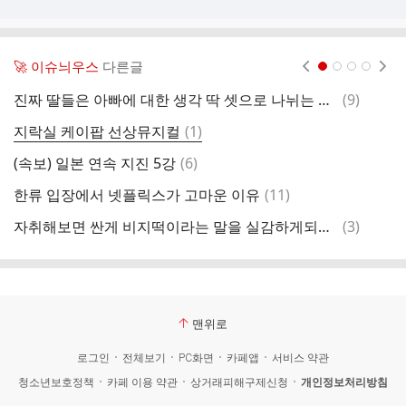
🚀 이슈늬우스
다른글
현재페이지 1
2
3
4
댓
진짜 딸들은 아빠에 대한 생각 딱 셋으로 나뉘는 거 같음
(
9
)
글
댓
지락실 케이팝 선상뮤지컬
(
1
)
글
댓
(속보) 일본 연속 지진 5강
(
6
)
공
글
댓
한류 입장에서 넷플릭스가 고마운 이유
(
11
)
아
글
댓
자취해보면 싼게 비지떡이라는 말을 실감하게되는 생필품
(
3
)
글
맨위로
로그인
전체보기
PC화면
카페앱
서비스 약관
청소년보호정책
카페 이용 약관
상거래피해구제신청
개인정보처리방침