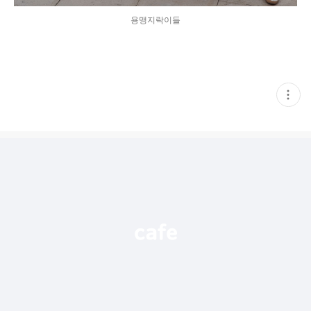
용맹지락이들
현
재
게
시
글
추
가
기
능
열
기