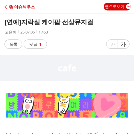
C
🚀 이슈늬우스
앱으로보기
A
[연예]
지락실 케이팝 선상뮤지컬
F
작
작
조
고윤히
25.07.06
1,453
성
성
회
E
자
시
수
글
가
글
목록
댓글
1
가
간
자
자
크
크
기
기
크
작
게
게