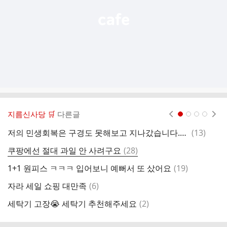
지름신사당 🛒
다른글
현재페이지 1
2
3
4
댓
저의 민생회복은 구경도 못해보고 지나갔습니다.ㅋㅋ
(
13
)
[
글
댓
쿠팡에선 절대 과일 안 사려구요
(
28
)
원
글
댓
1+1 원피스 ㅋㅋㅋ 입어보니 예뻐서 또 샀어요
(
19
)
빌
글
댓
자라 세일 쇼핑 대만족
(
6
)
벨
글
댓
세탁기 고장😭 세탁기 추천해주세요
(
2
)
동
글