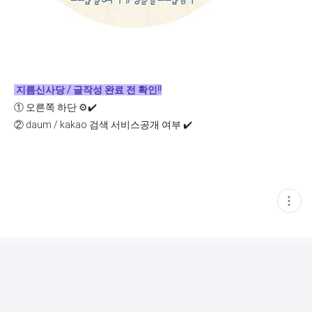
지름신사당 / 글작성 완료 전 확인!!
①
오른쪽 하단 ⚙️✔️
②
daum / kakao 검색 서비스공개 여부 ✔️
현
재
게
시
글
추
가
기
능
열
기