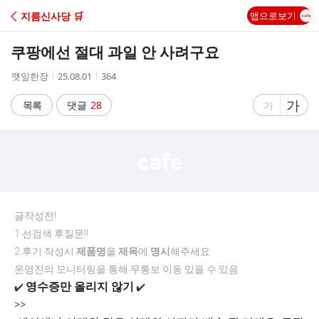
C
지름신사당 🛒
앱으로보기
A
쿠팡에선 절대 과일 안 사려구요
F
작
작
조
깻잎한장
25.08.01
364
성
성
회
E
자
시
수
글
가
글
목록
댓글
28
가
간
자
자
크
크
기
기
크
작
게
게
글작성전!
1.선검색 후질문!!
2.후기 작성시
제품명
을
제목
에
명시
해주세요
운영진의 모니터링을 통해 무통보 이동 있을 수 있음
영수증만 올리지 않기
✔️
✔️
>>