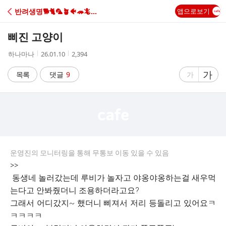
C
반려생명🐕🐈🦜🪴🐠🦔🦎🐢🐌🐻
앱으로보기
A
삐진 고양이
F
작
작
조
하나마나
26.01.10
2,394
성
성
회
E
자
시
수
글
가
글
목록
댓글
9
가
간
자
자
크
크
기
기
크
작
게
게
운영진의 모니터링을 통해 무통보 이동 있을 수 있음
>>
동생네 놀러갔는데 루비가 놀자고 야옹야옹하는걸 새우먹
는다고 안봐줬더니 조용하더라고요?
그래서 어디갔지~ 했더니 삐져서 저리 등돌리고 있어요ㅋ
ㅋㅋㅋㅋ