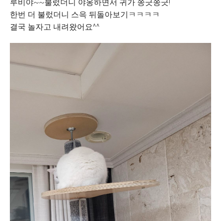
루비야~~불렀더니 야옹하면서 귀가 쫑긋쫑긋!
한번 더 불렀더니 스윽 뒤돌아보기ㅋㅋㅋㅋ
결국 놀자고 내려왔어요^^