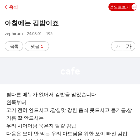
C
음식
앱으로보기
A
아침에는 김밥이죠
F
작
작
조
zephirum
24.08.01
195
성
성
회
E
자
시
수
글
가
글
목록
댓글
5
가
간
자
자
크
크
기
기
크
작
게
게
별다른 메뉴가 없어서 김밥을 말았습니다..
왼쪽부터
고기 전혀 안드시고 ,감칠맛 강한 음식 못드시고 들기름,참
기름 잘 안드시는
우리 시어머님 묵은지 달걀 김밥
다음은 오이 안 먹는 우리 아드님을 위한 오이 빠진 김밥