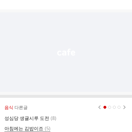
게
시
글
추
가
기
능
열
기
음식
다른글
현재페이지 1
2
3
4
댓
성심당 생귤시루 도전
(
8
)
쟁
글
댓
아침에는 김밥이죠
(
5
)
폴