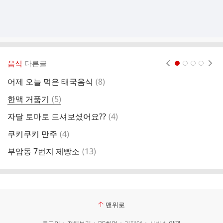
음식
다른글
현재페이지 1
2
3
4
댓
어제 오늘 먹은 태국음식
(
8
)
혼
글
댓
한맥 거품기
(
5
)
글
댓
자달 토마토 드셔보셨어요??
(
4
)
글
댓
쿠키쿠키 만주
(
4
)
글
댓
부암동 7번지 제빵소
(
13
)
글
맨위로