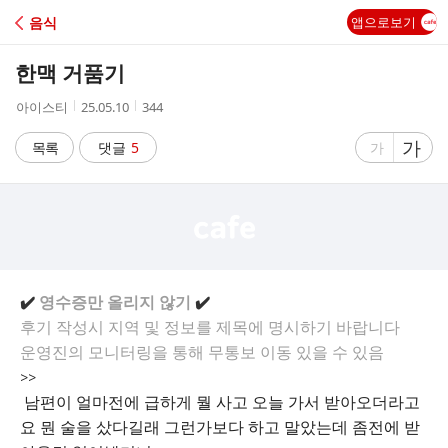
C
음식
앱으로보기
A
한맥 거품기
F
작
작
조
아이스티
25.05.10
344
성
성
회
E
자
시
수
글
가
글
목록
댓글
5
가
간
자
자
크
크
기
기
크
작
게
게
✔️
영수증만 올리지 않기
✔️
후기 작성시 지역 및 정보를 제목에 명시하기 바랍니다
운영진의 모니터링을 통해 무통보 이동 있을 수 있음
>>
남편이 얼마전에 급하게 뭘 사고 오늘 가서 받아오더라고
요 뭔 술을 샀다길래 그런가보다 하고 말았는데 좀전에 받