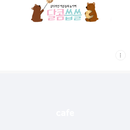
현
재
게
시
글
추
가
기
능
열
기