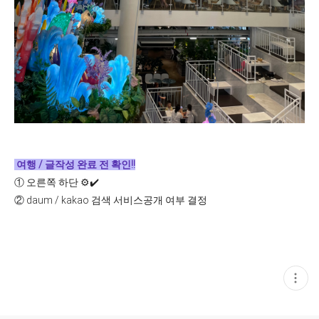
여행 / 글작성 완료 전 확인!!
①
오른쪽 하단 ⚙️✔️
②
daum / kakao 검색 서비스공개 여부 결정
현
재
게
시