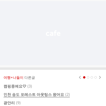
글
추
가
기
능
열
기
여행+나들이
다른글
현재페이지 1
2
3
4
댓
캠핑중에요♡
(
3
)
부
글
댓
인천 송도 포레스트 아웃팅스 왔어요
(
2
)
여
글
댓
광안리
(
9
)