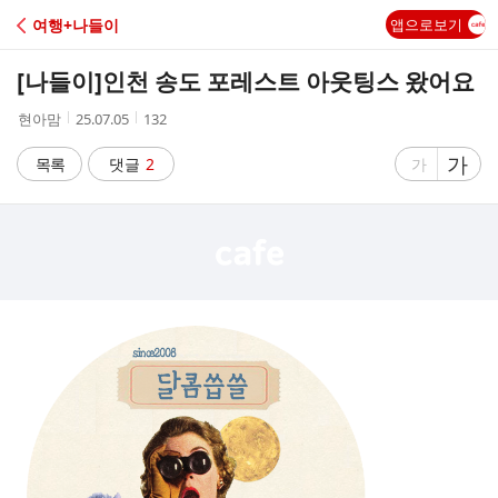
C
여행+나들이
앱으로보기
A
[나들이]
인천 송도 포레스트 아웃팅스 왔어요
F
작
작
조
현아맘
25.07.05
132
성
성
회
E
자
시
수
글
가
글
목록
댓글
2
가
간
자
자
크
크
기
기
크
작
게
게