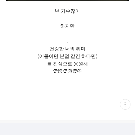
넌 가수잖아
하지만
.
.
건강한 너의 취미
(이쯤이면 본업 같긴 하다만)
를 진심으로 응원해
👏🏻👏🏻👏🏻
현
재
게
시
글
추
가