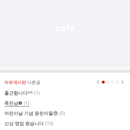
기
능
열
기
자유게시판
다른글
현재페이지 1
2
3
4
댓
출근합니다^^
(
1
)
1
글
댓
축진남⚽️
(
1
)
1
글
댓
어린이날 기념 웅린이들😍
(
5
)
투
글
댓
신상 영업 왔습니다
(
15
)
염
글