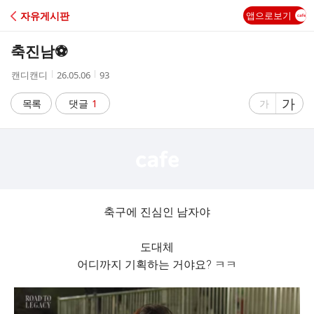
C
자유게시판
앱으로보기
A
축진남⚽️
F
작
작
조
캔디캔디
26.05.06
93
성
성
회
E
자
시
수
글
가
글
목록
댓글
1
가
간
자
자
크
크
기
기
크
작
게
게
축구에 진심인 남자야
도대체
어디까지 기획하는 거야요? ㅋㅋ