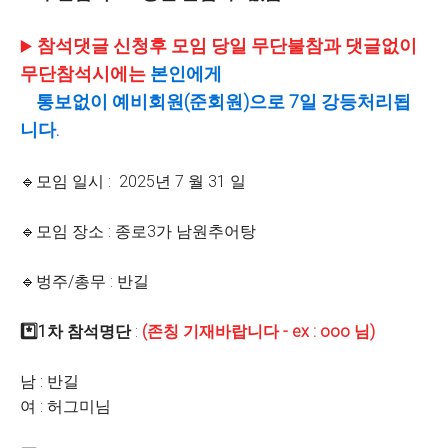
참석댓글 신청후 모임 당일 무단불참과
댓글없이
▶️
무단참석시에는
본인에게
통보없이
예비회원(준회원)으로 7일 강등처리됩
니다.
🔹모임 일시 : 2025년 7 월 31 일
🔹모임 장소 : 종로3가 남원추어탕
🔹벙주/총무 : 반길
*️⃣1차 참석명단
:
(존칭 기재바랍니다 - ex : ooo 님)
남 : 반길
여 : 허그미님