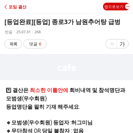
C
모임 결산
앱으로보기
A
[등업완료]
[등업] 종로3가 남원추어탕 급벙
F
작
작
조
반길
25.07.31
268
성
성
회
E
자
시
수
글
가
글
목록
댓글
6
가
간
자
자
크
크
기
기
크
작
게
게
결산은
최소한 이틀안에
회비내역 및 참석명단과
*️⃣
모범생(우수회원)
등업명단을 필히 기재 해주세요.
🔹모범생(우수회원) 등업자 :허그미님
🔹무단참석 OR 당일 불참자 : 없음