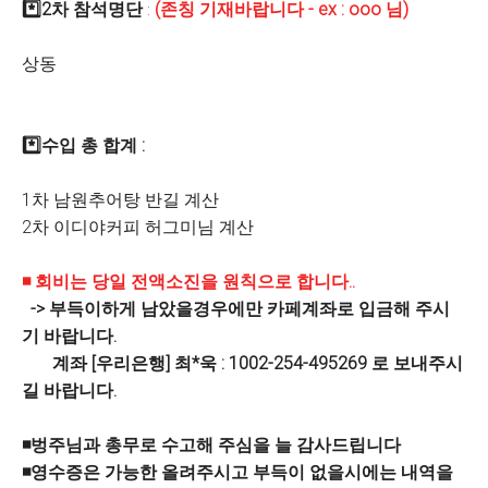
*️⃣2차 참석명단
(존칭 기재바랍니다 - ex : ooo 님)
:
상동
*️⃣수입 총 합계 :
1차 남원추어탕 반길 계산
2차 이디야커피 허그미님 계산
◾ 회비는 당일 전액소진을 원칙으로 합니다..
-> 부득이하게 남았을경우에만 카페계좌로 입금해 주시
기 바랍니다.
계좌 [우리은행] 최*욱 : 1002-254-495269 로
보내주시
길 바랍니다.
◾벙주님과 총무로 수고해 주심을 늘 감사드립니다
◾영수증은 가능한 올려주시고 부득이 없을시에는 내역을