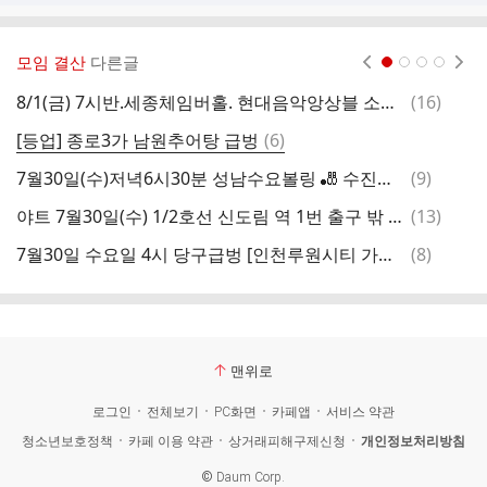
모임 결산
다른글
현재페이지 1
2
3
4
댓
8/1(금) 7시반.세종체임버홀. 현대음악앙상블 소리 "째즈의역사"
(
16
)
7
글
댓
[등업] 종로3가 남원추어탕 급벙
(
6
)
7
글
댓
7월30일(수)저녁6시30분 성남수요볼링 🎳 수진볼링센터
(
9
)
7
글
댓
야트 7월30일(수) 1/2호선 신도림 역 1번 출구 밖 오후 18시30분 안양천 평지길 걷기
(
13
)
글
댓
7월30일 수요일 4시 당구급벙 [인천루원시티 가정역] 결산
(
8
)
글
맨위로
로그인
전체보기
PC화면
카페앱
서비스 약관
청소년보호정책
카페 이용 약관
상거래피해구제신청
개인정보처리방침
©
Daum Corp.