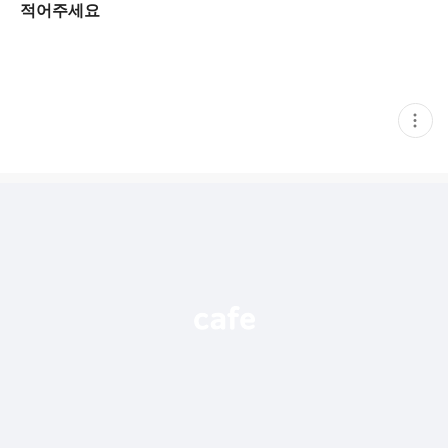
적어주세요
현
재
게
시
글
추
가
기
능
열
기