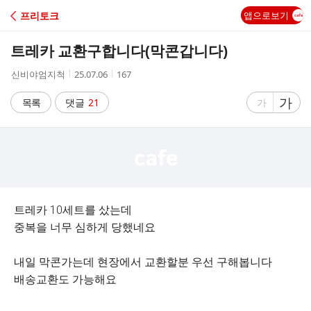
C
프리토크
앱으로보기
A
트레카 교환구합니다(막콘갑니다)
F
작
작
조
신비야엄지척
25.07.06
167
성
성
회
E
자
시
수
글
가
글
목록
댓글
21
가
간
자
자
크
크
기
기
크
작
게
게
트레카 10세트를 샀는데
중복을 너무 심하게 당했네요
내일 막콘가는데 현장에서 교환할분 우선 구해봅니다
배송교환도 가능해요