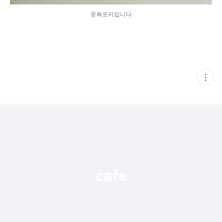
중복포카입니다
현
재
게
시
글
추
가
기
능
열
기