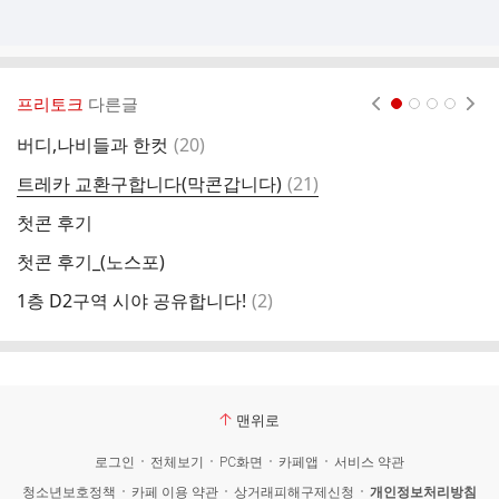
프리토크
다른글
현재페이지 1
2
3
4
댓
버디,나비들과 한컷
(
20
)
트
글
댓
트레카 교환구합니다(막콘갑니다)
(
21
)
2
글
첫콘 후기
트
첫콘 후기_(노스포)
질
댓
1층 D2구역 시야 공유합니다!
(
2
)
내
글
맨위로
로그인
전체보기
PC화면
카페앱
서비스 약관
청소년보호정책
카페 이용 약관
상거래피해구제신청
개인정보처리방침