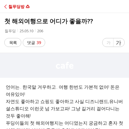
C
칠푸딩방 🍮
A
첫 해외여행으로 어디가 좋을까??
F
작
작
조
칠푸딩
25.05.10
206
성
성
회
E
자
시
수
글
가
글
목록
댓글
39
가
간
자
자
크
크
기
기
크
작
게
게
언어는.. 한국말 겨우하고.. 여행 한번도 가본적 없어! 돈은
여유있어!
자연도 좋아하고 쇼핑도 좋아하고 사실 디즈니랜드,유니버
셜스튜디오 이런곳 넘 가보고파! 그냥 길거리 걸어다니는
것두 좋아해!
푸딩이들의 첫 해외여행지는 어디였는지 궁금하고 혼자 첫