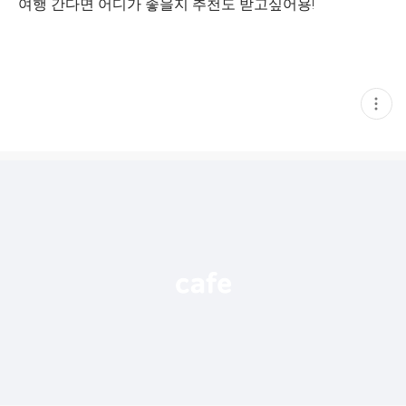
여행 간다면 어디가 좋을지 추천도 받고싶어용!
현
재
게
시
글
추
가
기
능
열
기