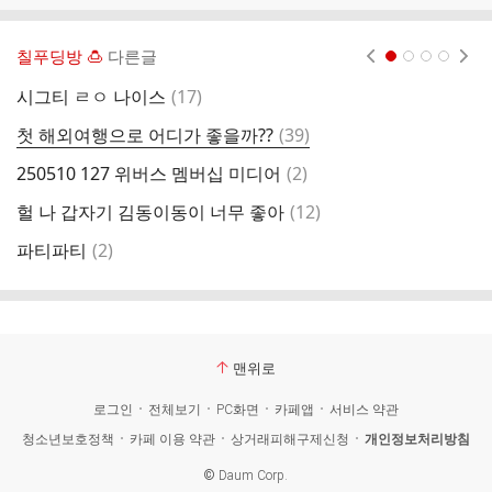
칠푸딩방 🍮
다른글
현재페이지 1
2
3
4
댓
시그티 ㄹㅇ 나이스
(
17
)
찜
글
댓
첫 해외여행으로 어디가 좋을까??
(
39
)
얘
글
댓
250510 127 위버스 멤버십 미디어
(
2
)
언
글
댓
헐 나 갑자기 김동이동이 너무 좋아
(
12
)
ㅇ
글
댓
파티파티
(
2
)
케
글
맨위로
로그인
전체보기
PC화면
카페앱
서비스 약관
청소년보호정책
카페 이용 약관
상거래피해구제신청
개인정보처리방침
©
Daum Corp.