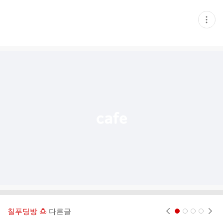
현
재
게
시
글
추
가
기
능
열
기
칠푸딩방 🍮
다른글
현재페이지 1
2
3
4