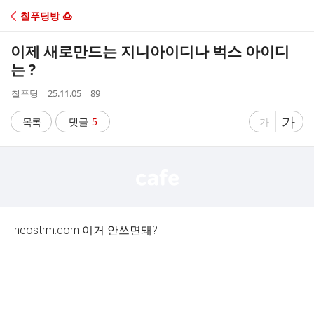
C
칠푸딩방 🍮
A
이제 새로만드는 지니아이디나 벅스 아이디
F
는 ?
작
작
조
칠푸딩
25.11.05
89
E
성
성
회
자
시
수
글
가
글
목록
댓글
5
가
간
자
자
크
크
기
기
크
작
게
게
neostrm.com 이거 안쓰면돼?