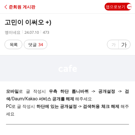
C
준회원 게시판
앱으로보기
A
고민이 이써오 +)
F
작
작
조
엥이네요
24.07.10
473
성
성
회
E
자
시
수
글
가
글
목록
댓글
34
가
간
자
자
크
크
기
기
크
작
게
게
모바일
로 글 작성시
우측 하단 톱니바퀴 -> 공개설정 -> 검
색/Daum/Kakao 서비스 공개를 해제
해주세요.
PC
로 글 작성시
하단에 있는 공개설정 -> 검색허용 체크 해제
해주
세요.