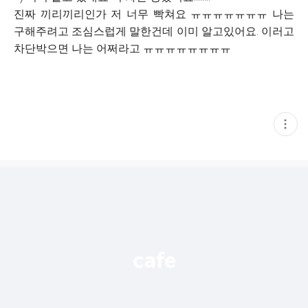
진짜 끼리끼리인가 저 너무 빡쳐요 ㅠㅠㅠㅠㅠㅠㅠ 나는
구해주려고 조심스럽게 말한건데 이미 알고있어요. 이러고
차단박으면 나는 어쩌라고 ㅠㅠㅠㅠㅠㅠㅠㅠ
현
재
게
시
글
추
가
기
능
열
기