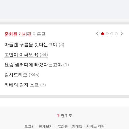
준회원 게시판
다른글
현재페이지 1
2
3
4
댓
마들렌 구름을 봣다는고야
(
3
)
나
글
댓
고민이 이써오 +)
(
34
)
6
글
댓
요즘 샐러디에 빠졌다는고야
(
1
)
글
글
댓
감사드리오
(
345
)
혹
글
댓
라베의 감자 스프
(
7
)
우
글
맨위로
로그인
전체보기
PC화면
카페앱
서비스 약관