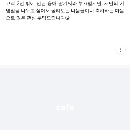
고작 2년 밖에 안된 응애 딸기씨라 부끄럽지만, 저만의 기
념일을 나누고 싶어서 올려보는 나눔글이니 축하하는 마음
으로 많은 관심 부탁드립니다😘
현
재
게
시
글
추
가
기
능
열
기