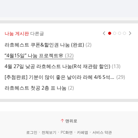
나눔 게시판
다른글
현재페이지 1
2
3
4
댓
라흐헤스트 쿠폰&할인권 나눔 (완료)
(
2
)
종
글
댓
“4월15일” 나눔 프로젝트🌸
(
32
)
종
글
댓
4월 27일 낮공 라흐헤스트 나눔(R석 재관람 할인)
(
13
)
2
글
댓
[추첨완료] 기분이 많이 좋은 날이라 라헤 4/6 S석 1석, 그루 음료 4분께 랜덤나눔이에요❤️‍🔥
(
29
)
글
댓
라흐헤스트 첫공 2층 표 나눔
(
2
)
글
맨위로
로그인
전체보기
PC화면
카페앱
서비스 약관