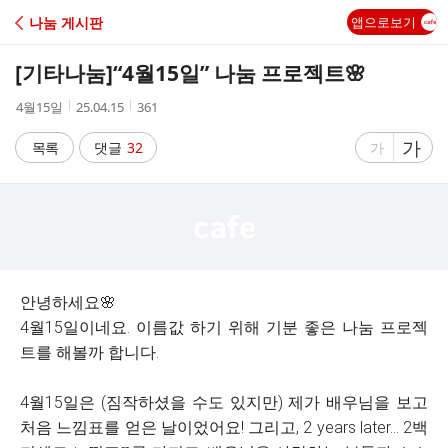
C
나눔 게시판
앱으로보기
A
[기타나눔]
“4월15일” 나눔 프로젝트🌸
F
작
작
조
4월15일
25.04.15
361
성
성
회
E
자
시
수
글
가
글
목록
댓글
32
가
간
자
자
크
크
기
기
크
작
게
게
안녕하세요🌸
4월15일이네요. 이름값 하기 위해 기분 좋은 나눔 프로젝
트를 해볼까 합니다.
4월15일은 (짐작하셨을 수도 있지만) 제가 배우님을 보고
처음 느낌표를 얻은 날이었어요! 그리고, 2 years later… 2백