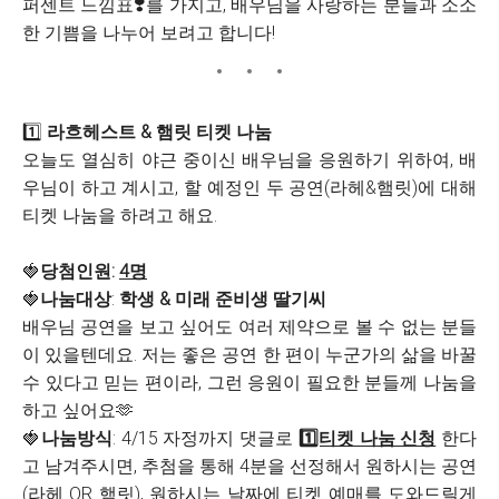
퍼센트 느낌표❣️를 가지고, 배우님을 사랑하는 분들과 소소
한 기쁨을 나누어 보려고 합니다!
1️⃣
라흐헤스트 & 햄릿 티켓 나눔
오늘도 열심히 야근 중이신 배우님을 응원하기 위하여, 배
우님이 하고 계시고, 할 예정인 두 공연(라헤&햄릿)에 대해
티켓 나눔을 하려고 해요.
🍓
당첨인원:
4명
🍓
나눔대상
:
학생 & 미래 준비생 딸기씨
배우님 공연을 보고 싶어도 여러 제약으로 볼 수 없는 분들
이 있을텐데요. 저는 좋은 공연 한 편이 누군가의 삶을 바꿀
수 있다고 믿는 편이라, 그런 응원이 필요한 분들께 나눔을
하고 싶어요🫶
🍓
나눔방식
: 4/15 자정까지 댓글로
1️⃣티켓 나눔 신청
한다
고 남겨주시면, 추첨을 통해 4분을 선정해서 원하시는 공연
(라헤 OR 햄릿), 원하시는 날짜에 티켓 예매를 도와드릴게