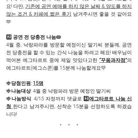
요! 다만,
기존에 공연 예매를 하지 않은 날짜 & 양도를 하지
않는 조건 & 카페에 짧은 후기
남겨주시면 좋을 것 같아요
🫶
2️⃣ 공연 전 당충전 나눔🥧
4월 중, 낙랑파라를 방문할 예정이신 딸기씨 분들께, 공연
전 당충전을 할 수 있는 간식 나눔을 하려고 해요! 배우님이
먹어본 에그타르트 중에 제일 맛있다고한
“꾸움과자점”
의
에그타르트(에그스콘)를 15분께 나눔할게요💛
🍓
당첨인원:
15명
🍓
나눔대상
: 4월 중 낙랑파라 방문 예정인 딸기씨
🍓
나눔방식
: 4/15 자정까지 댓글로
2️⃣에그타르트 나눔 신
청
한다고 남겨주시면, 선착순 15분을 선정하도록 하겠습
니다!