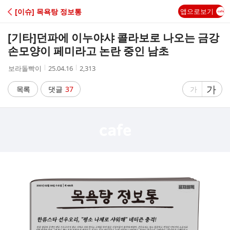
C
[이슈] 목욕탕 정보통
앱으로보기
A
[기타]
던파에 이누야샤 콜라보로 나오는 금강
F
손모양이 페미라고 논란 중인 남초
작
작
조
보라돌빡이
25.04.16
2,313
E
성
성
회
자
시
수
글
가
글
목록
댓글
37
가
간
자
자
크
크
기
기
크
작
게
게