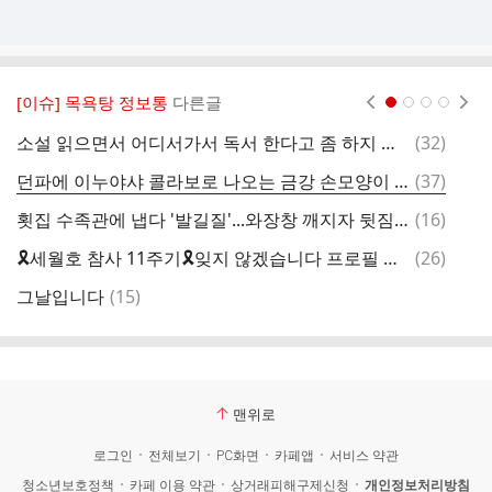
[이슈] 목욕탕 정보통
다른글
현재페이지 1
2
3
4
댓
소설 읽으면서 어디서가서 독서 한다고 좀 하지 마라는 지인
(
32
)
데
글
댓
던파에 이누야샤 콜라보로 나오는 금강 손모양이 페미라고 논란 중인 남초
(
37
)
2
글
댓
횟집 수족관에 냅다 '발길질'...와장창 깨지자 뒷짐 진 채 도주
(
16
)
국
글
댓
🎗세월호 참사 11주기🎗잊지 않겠습니다 프로필 이미지 모음
(
26
)
일
글
댓
그날입니다
(
15
)
"
글
맨위로
로그인
전체보기
PC화면
카페앱
서비스 약관
청소년보호정책
카페 이용 약관
상거래피해구제신청
개인정보처리방침