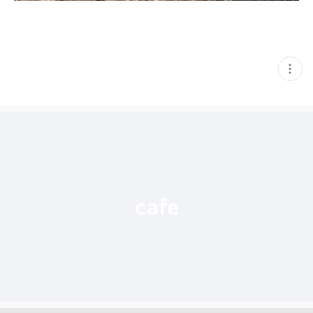
현
재
게
시
글
추
가
기
능
열
기