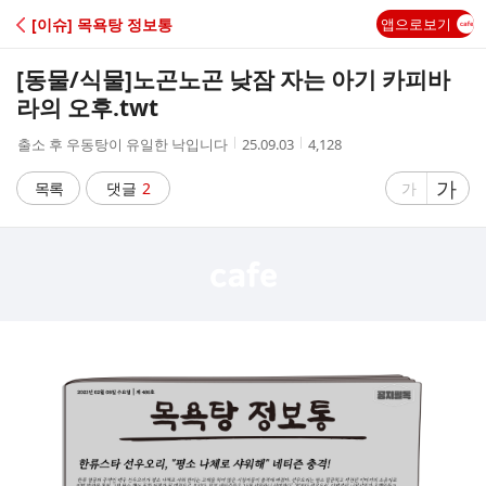
C
[이슈] 목욕탕 정보통
앱으로보기
A
[동물/식물]
노곤노곤 낮잠 자는 아기 카피바
F
라의 오후.twt
작
작
조
출소 후 우동탕이 유일한 낙입니다
25.09.03
4,128
E
성
성
회
자
시
수
글
가
글
목록
댓글
2
가
간
자
자
크
크
기
기
크
작
게
게