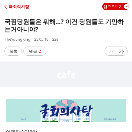
C
국회의사탕
앱으로보기
A
국짐당원들은 뭐해...? 이건 당원들도 기만하
F
는거아니야?
작
작
조
TheYoungKing
25.05.10
229
E
성
성
회
자
시
수
글
가
글
목록
댓글
2
가
간
자
자
크
크
기
기
크
작
게
게
이해할수가없네