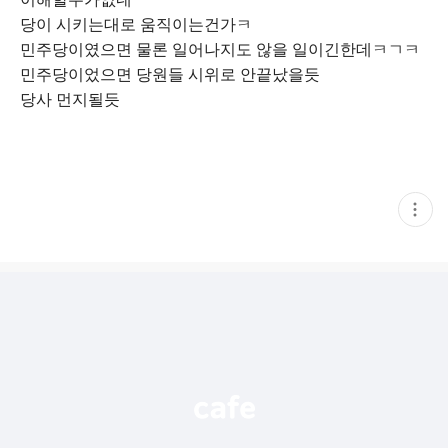
당이 시키는대로 움직이는건가ㅋ
민주당이였으면 물론 일어나지도 않을 일이긴한데ㅋㄱㅋ
민주당이었으면 당원들 시위로 안끝났을듯
당사 먼지될듯
현
재
게
시
글
추
가
기
능
열
기