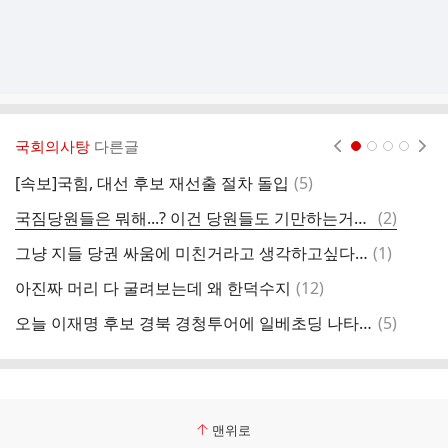
국회의사탕
다른글
현재페이지 1
2
3
4
댓
[속보]국힘, 대선 후보 재선출 절차 돌입
(
5
)
어
글
댓
국짐당원들은 뭐해...? 이건 당원들도 기만하는거아니야?
(
2
)
글
댓
그냥 지들 당권 싸움에 미친거라고 생각하고싶다…
(
1
)
글
댓
아진짜 머리 다 굴려보는데 왜 한덕수지
(
12
)
글
댓
오늘 이재명 후보 경북 경청투어에 일베초딩 나타남
(
5
)
문
글
맨위로