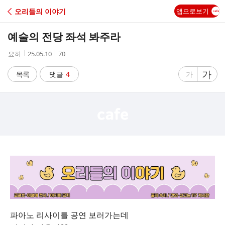
C
오리들의 이야기
앱으로보기
A
예술의 전당 좌석 봐주라
F
작
작
조
요히
25.05.10
70
성
성
회
E
자
시
수
글
가
글
목록
댓글
4
가
간
자
자
크
크
기
기
크
작
게
게
파아노 리사이틀 공연 보러가는데