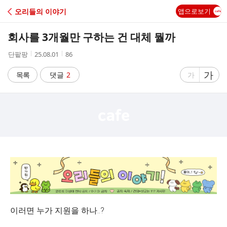
C
오리들의 이야기
앱으로보기
A
회사를 3개월만 구하는 건 대체 뭘까
F
작
작
조
단팥팡
25.08.01
86
성
성
회
E
자
시
수
글
가
글
목록
댓글
2
가
간
자
자
크
크
기
기
크
작
게
게
이러면 누가 지원을 하나..?