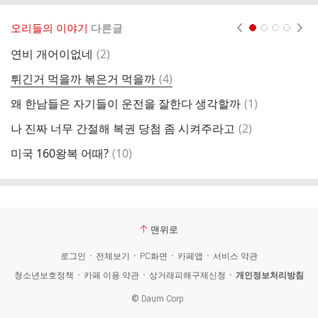
오리들의 이야기
다른글
현재페이지 1
2
3
4
댓
연비 개어이없네
(
2
)
살
글
댓
튀긴거 먹을까 볶은거 먹을까
(
4
)
토
글
댓
왜 한남들은 자기들이 운전을 잘한다 생각할까
(
1
)
내
글
댓
나 진짜 너무 간절해 복권 당첨 좀 시켜주라고
(
2
)
글
댓
미국 160왕복 어때?
(
10
)
예
글
맨위로
로그인
전체보기
PC화면
카페앱
서비스 약관
청소년보호정책
카페 이용 약관
상거래피해구제신청
개인정보처리방침
©
Daum Corp.