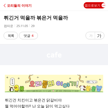
C
오리들의 이야기
앱으로보기
A
튀긴거 먹을까 볶은거 먹을까
F
작
작
조
컴따운
25.11.05
29
성
성
회
E
자
시
수
글
가
글
목록
댓글
4
가
간
자
자
크
크
기
기
크
작
게
게
튀긴건 치킨이고 볶은건 닭갈비야
뭘 먹어야할까!!! 난 오늘 닭이 먹고싶다