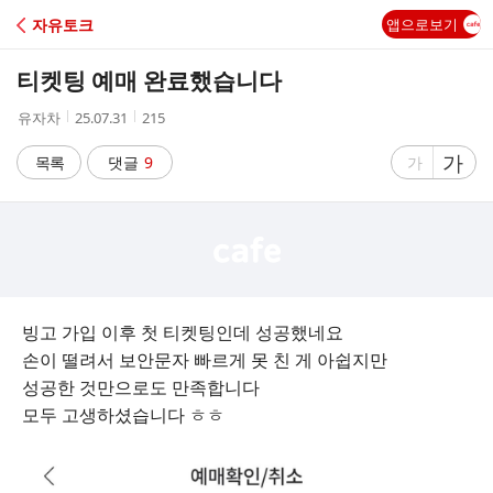
C
자유토크
앱으로보기
A
티켓팅 예매 완료했습니다
F
작
작
조
유자차
25.07.31
215
성
성
회
E
자
시
수
글
가
글
목록
댓글
9
가
간
자
자
크
크
기
기
크
작
게
게
빙고 가입 이후 첫 티켓팅인데 성공했네요
손이 떨려서 보안문자 빠르게 못 친 게 아쉽지만
성공한 것만으로도 만족합니다
모두 고생하셨습니다 ㅎㅎ