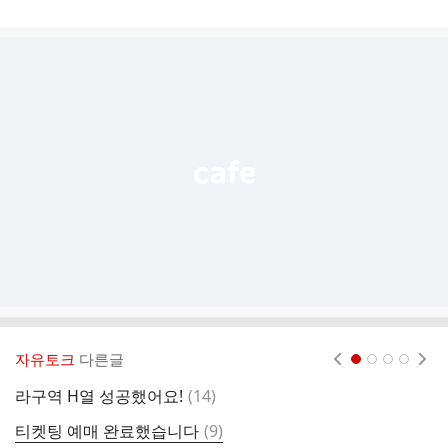
게
시
글
추
가
기
능
열
기
자유토크
다른글
현재페이지 1
2
3
4
댓
라구역 H열 성공했어요!
(
14
)
안
글
댓
티켓팅 예매 완료했습니다
(
9
)
일