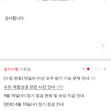
감사합니다.
현
재
게
시
글
추
가
공지사항
다른글
현재페이지 1
2
3
4
기
능
댓
[수정 완료] 데일리 미션 모두 받기 기능 문제 안내
(
2
)
열
글
기
댓
슈트 재합성권 관련 사전 안내
(
36
)
시
글
4월 16일(수) 정기 점검 완료 및 보상 지급 안내
[완료] 4월 16일(수) 정기 점검 안내