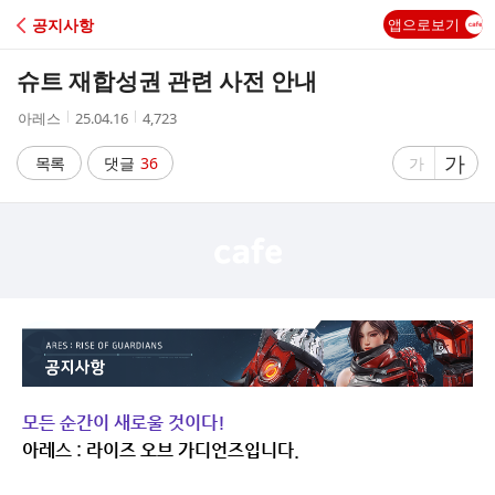
C
공지사항
앱으로보기
A
슈트 재합성권 관련 사전 안내
F
작
작
조
아레스
25.04.16
4,723
성
성
회
E
자
시
수
글
가
글
목록
댓글
36
가
간
자
자
크
크
기
기
크
작
게
게
모든 순간이 새로울 것이다!
아레스 : 라이즈 오브 가디언즈입니다.