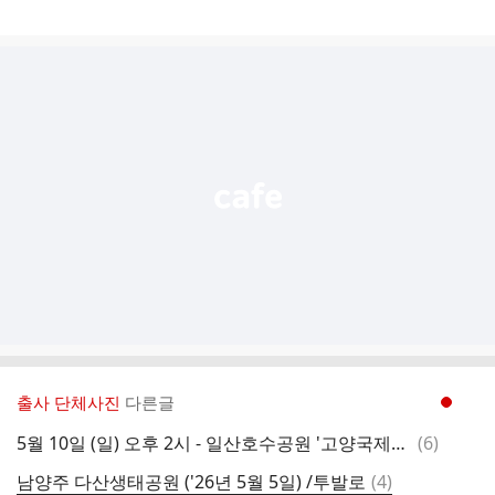
게
시
글
추
가
기
능
열
기
출사 단체사진
다른글
현재페이지 1
댓
5월 10일 (일) 오후 2시 - 일산호수공원 '고양국제꽃박람회 (클라우스 리딩)
(
6
)
글
댓
남양주 다산생태공원 ('26년 5월 5일) /투발로
(
4
)