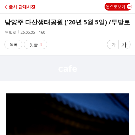
C
출사 단체사진
앱으로보기
A
남양주 다산생태공원 ('26년 5월 5일) /투발로
F
작
작
조
투발로
26.05.05
160
성
성
회
E
자
시
수
글
가
글
목록
댓글
4
가
간
자
자
크
크
기
기
크
작
게
게