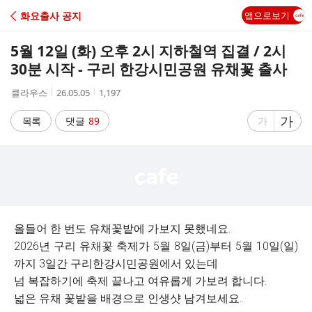
C
화요출사 공지
앱으로보기
A
5월 12일 (화) 오후 2시 지하철역 집결 / 2시
F
30분 시작 - 구리 한강시민공원 유채꽃 출사
작
작
조
클라우스
26.05.05
1,197
E
성
성
회
자
시
수
글
가
글
목록
댓글
89
가
간
자
자
크
크
기
기
크
작
게
게
올들어 한 번도 유채꽃밭에 가보지 못했네요.
2026년 구리 유채꽃 축제가 5월 8일(금)부터 5월 10일(일)
까지 3일간 구리한강시민공원에서 있는데
넘 복잡하기에 축제 끝나고 여유롭게 가보려 합니다.
넓은 유채 꽃밭을 배경으로 인생샷 남겨보세요..