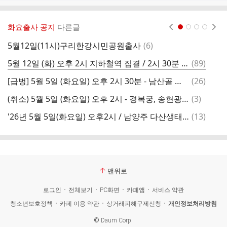
화요출사 공지
다른글
현재페이지 1
2
3
4
댓
5월12일(11시)구리한강시민공원출사
(
6
)
글
댓
5월 12일 (화) 오후 2시 지하철역 집결 / 2시 30분 시작 - 구리 한강시민공원 유채꽃 출사
(
89
)
2
글
댓
[급벙] 5월 5일 (화요일) 오후 2시 30분 - 남산골 한옥마을
(
26
)
글
댓
(취소) 5월 5일 (화요일) 오후 2시 - 경복궁, 송현광장, 인사동
(
3
)
0
글
댓
'26년 5월 5일(화요일) 오후2시 / 남양주 다산생태공원(소수출사)
(
13
)
2
글
맨위로
로그인
전체보기
PC화면
카페앱
서비스 약관
청소년보호정책
카페 이용 약관
상거래피해구제신청
개인정보처리방침
©
Daum Corp.