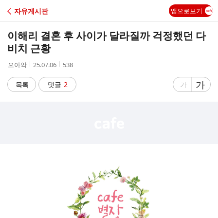
C
자유게시판
앱으로보기
A
이해리 결혼 후 사이가 달라질까 걱정했던 다
F
비치 근황
작
작
조
으아악
25.07.06
538
E
성
성
회
자
시
수
글
가
글
목록
댓글
2
가
간
자
자
크
크
기
기
크
작
게
게