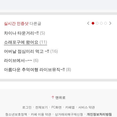
실시간 인증샷
다른글
현재페이지 1
2
3
4
댓
차이나 타운거리~!!
(
5
)
바
글
댓
소래포구에 왔어요
(
11
)
생
글
댓
어버날 점심미리 먹고 ~!!
(
16
)
부
글
댓
라이브에서--~~
(
6
)
대
글
댓
아름다운 추억여행 라이브뮤직~!!
(
8
)
글
맨위로
로그인
전체보기
PC화면
카페앱
서비스 약관
청소년보호정책
카페 이용 약관
상거래피해구제신청
개인정보처리방침