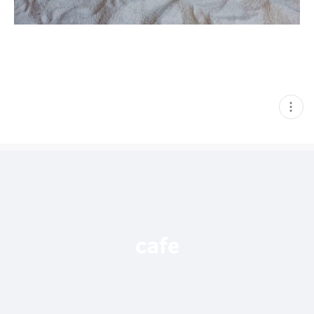
현
재
게
시
글
추
가
기
능
열
기