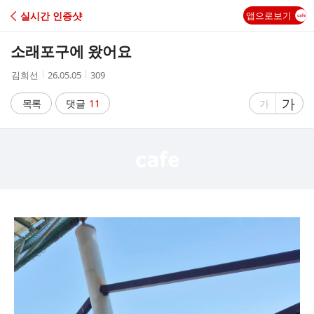
C
실시간 인증샷
앱으로보기
A
소래포구에 왔어요
F
작
작
조
김희선
26.05.05
309
성
성
회
E
자
시
수
글
가
글
목록
댓글
11
가
간
자
자
크
크
기
기
크
작
게
게