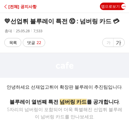
C
[전체] 공지사항
앱으로보기
A
💛선업튀 블루레이 특전 ⑩ : 넘버링 카드 💳
F
작
작
조
총대
25.05.28
7,533
성
성
회
E
자
시
수
글
가
글
목록
댓글
22
가
간
자
자
크
크
기
기
크
작
게
게
안녕하세요 선재업고튀어 확장판 블루레이 추진팀입니다.
블루레이 열번째 특전
넘버링 카드
를 공개합니다.
5자리의 넘버링이 포함되어 더욱 특별해진 선업튀 블루레
이 넘버링 카드를 만나보세요.