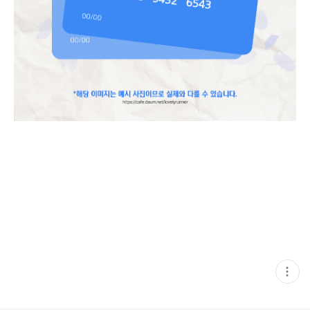
현
재
게
시