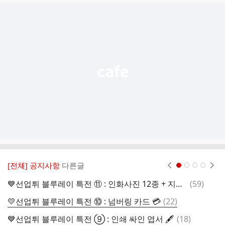
글
추
가
기
능
열
기
[전체] 공지사항
다른글
현재페이지 1
2
3
4
댓
💙선업튀 블루레이 특전 ⑪ : 인화사진 12종 + 지류 액자🖼️
(
59
)
글
댓
💛선업튀 블루레이 특전 ⑩ : 넘버링 카드 💳
(
22
)
글
댓
💙선업튀 블루레이 특전 ⑨ : 인쇄 싸인 엽서 🖋️
(
18
)