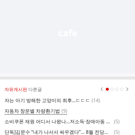
가
기
능
열
기
자유게시판
다른글
현재페이지 1
2
3
4
댓
자는 아기 방해한 고양이의 최후...ㄷㄷㄷ
(
14
)
내
글
댓
자동차 창문별 차량환기법
(
9
)
요
글
댓
소비쿠폰 재원 어디서 나왔나…저소득·장애아동 등 예산 삭감
(
5
)
포
글
댓
단독]김문수 “내가 나서서 싸우겠다”… 8월 전당대회 출마 시사
(
5
)
이