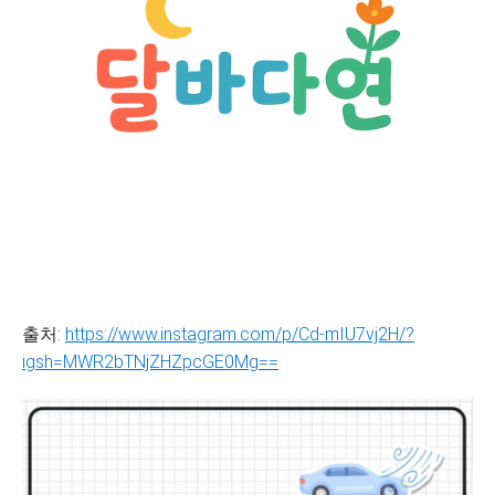
출처:
https://www.instagram.com/p/Cd-mIU7vj2H/?
igsh=MWR2bTNjZHZpcGE0Mg==