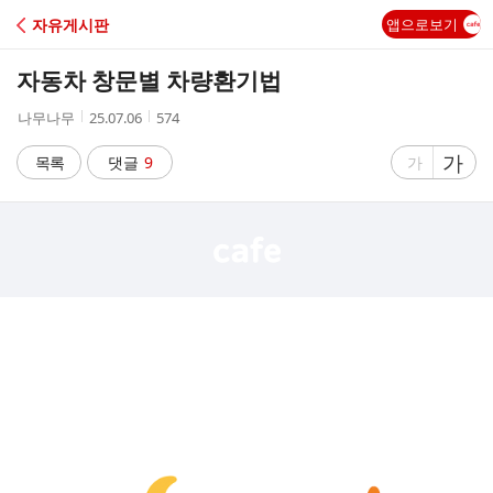
C
자유게시판
앱으로보기
A
자동차 창문별 차량환기법
F
작
작
조
나무나무
25.07.06
574
성
성
회
E
자
시
수
글
가
글
목록
댓글
9
가
간
자
자
크
크
기
기
크
작
게
게