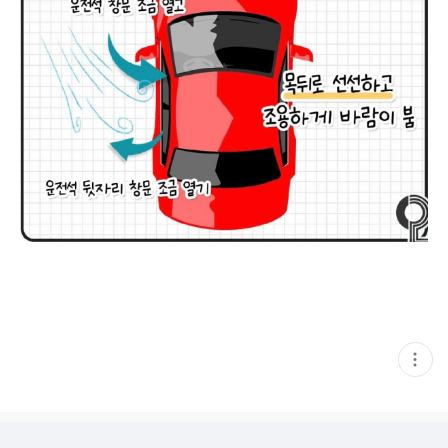
현
재
게
시
글
추