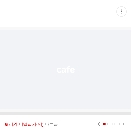
현
재
게
시
글
추
가
기
능
열
기
토리의 비밀일기(익)
다른글
현재페이지 1
2
3
4