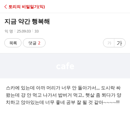
C
토리의 비밀일기(익)
A
지금 약간 행복해
F
작
작
조
익 명
25.09.03
33
성
성
회
E
자
시
수
글
가
글
목록
댓글
2
가
간
자
자
크
크
기
기
크
작
게
게
스카에 있는데 아까 머리가 너무 안 돌아가서,,,, 도시락 싸
왔는데 걍 안 먹고 나가서 밥버거 먹고,, 햇살 좀 쬐다가 양
치하고 앉아있는데 너무 좋네 공부 잘 될 것 같아~~~~!!!!