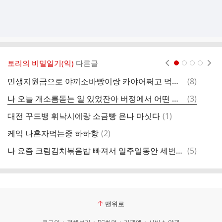
토리의 비밀일기(익)
다른글
현재페이지 1
2
3
4
댓
민생지원금으로 야끼소바빵이랑 카야어쩌고 먹었는데 계속 생각나고 사장님이 남은 빵 나한테 다 줬으면...
(
8
)
무
글
댓
나 오늘 개소름돋는 일 있었잔아 버정에서 어떤 남자랑 같은 버스 탔는데
(
3
)
글
댓
대전 꾸드뱅 휘낙시에랑 소금빵 욘나 마싯다
(
1
)
솔
글
댓
케익 나혼자먹는중 하하항
(
2
)
옷
글
댓
나 요즘 크림김치볶음밥 빠져서 일주일동안 세번먹음 ....
(
5
)
혈
글
맨위로