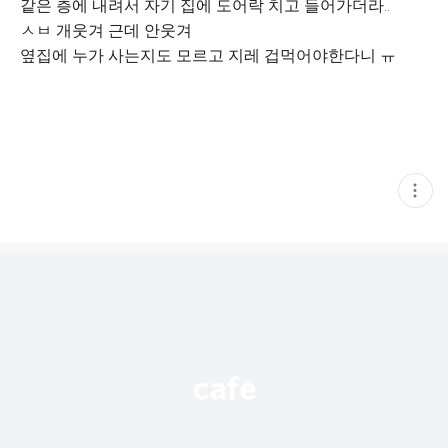
같은 층에 내려서 자기 집에 도어락 치고 들어가더라..
ㅅㅂ 개웃겨 근데 안웃겨
옆집에 누가 사는지도 모르고 지레 겁먹어야한다니 ㅠ
현
재
게
시
글
추
가
기
능
열
기