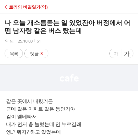
C
토리의 비밀일기(익)
A
나 오늘 개소름돋는 일 있었잔아 버정에서 어
F
떤 남자랑 같은 버스 탔는데
작
작
조
익 명
25.10.03
61
E
성
성
회
자
시
수
글
가
글
목록
댓글
3
가
간
자
자
크
크
기
기
크
작
게
게
같은 곳에서 내렸거든
근데 같은 아파트 같은 동인거야
같이 엘베타서
내가 먼저 층 눌렀는데 안 누르길래
엥..? 뭐지? 하고 있었는데