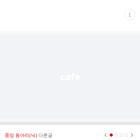
현
재
게
시
글
추
가
기
능
열
기
중앙 동아리(닉)
다른글
현재페이지 1
2
3
4