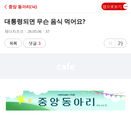
C
중앙 동아리(닉)
앱으로보기
A
대통령되면 무슨 음식 먹어요?
F
작
작
조
체다치즈으
26.05.06
37
성
성
회
E
자
시
수
글
가
글
목록
댓글
3
가
간
자
자
크
크
기
기
크
작
게
게