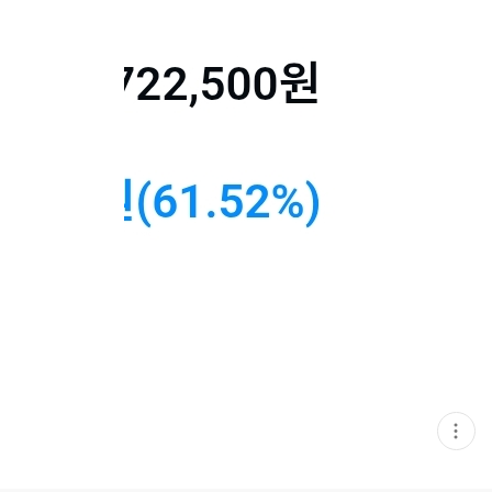
현
재
게
시