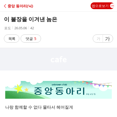
C
중앙 동아리(닉)
앱으로보기
A
이 불장을 이겨낸 놈은
F
작
작
조
포도
26.05.06
42
성
성
회
E
자
시
수
글
가
글
목록
댓글
5
가
간
자
자
크
크
기
기
크
작
게
게
나랑 함께할 수 없다 물타서 헤어질게