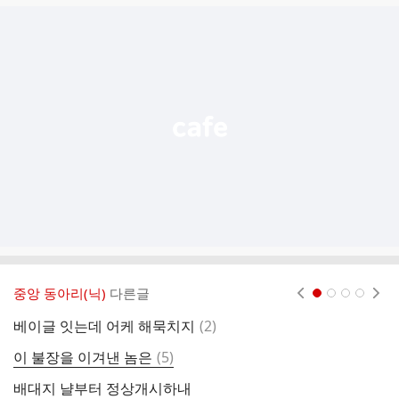
글
추
가
기
능
열
기
중앙 동아리(닉)
다른글
현재페이지 1
2
3
4
댓
베이글 잇는데 어케 해묵치지
(
2
)
길
글
댓
이 불장을 이겨낸 놈은
(
5
)
포
글
배대지 냘부터 정상개시하내
내