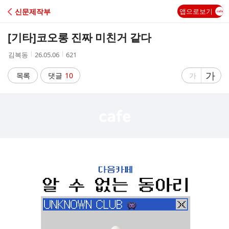
C
신문제작부
앱으로보기
A
[기타]
코오롱 진짜 미친거 같다
F
작
작
조
김복동
26.05.06
621
성
성
회
E
자
시
수
글
가
글
목록
댓글
10
가
간
자
자
크
크
기
기
크
작
게
게