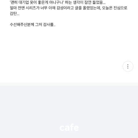
현
재
게
시
글
추
가
기
능
열
기