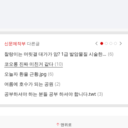
신문제작부
다른글
현재페이지 1
2
3
4
댓
찰랑이는 머릿결 대가가 암? 1급 발암물질 시술한 미용실
(
6
)
서
글
댓
코오롱 진짜 미친거 같다
(
10
)
바
글
댓
오늘자 환율 근황.jpg
(
6
)
글
댓
여름에 호수가 되는 공원
(
2
)
동
글
댓
공부하셔야 하는 분들 공부 하셔야 합니다.twt
(
3
)
글
맨위로