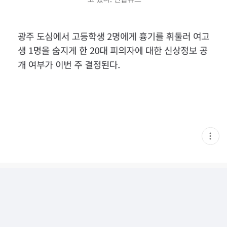
현
재
게
시
글
추
가
기
능
열
기