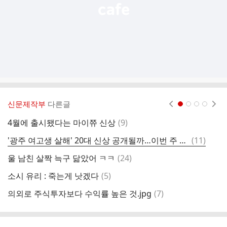
신문제작부
다른글
현재페이지 1
2
3
4
댓
4월에 출시됐다는 마이쮸 신상
(
9
)
오
글
댓
'광주 여고생 살해' 20대 신상 공개될까…이번 주 심의위 개최
(
11
)
9
글
댓
울 남친 살짝 늑구 닮았어 ㅋㅋ
(
24
)
전
글
댓
소시 유리 : 죽는게 낫겠다
(
5
)
진
글
댓
의외로 주식투자보다 수익률 높은 것.jpg
(
7
)
6
글