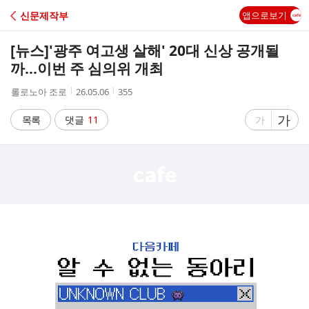
C
신문제작부
앱으로보기
A
[뉴스]
'광주 여고생 살해' 20대 신상 공개될
F
까…이번 주 심의위 개최
작
작
조
롤로노아 조로
26.05.06
355
E
성
성
회
자
시
수
글
가
글
목록
댓글
11
가
간
자
자
크
크
기
기
크
작
게
게