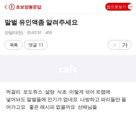
C
① 초보양봉문답
앱으로보기
A
말벌 유인액좀 알려주세요
F
작
작
조
만달(대전)
25.07.31
455
성
성
회
E
자
시
수
글
가
글
목록
댓글
11
가
간
자
자
크
크
기
기
크
작
게
게
먹걸리 포도쥬스 설탕 식초 이렇게 섞어 트랩에
넣어놔도 말벌들에 인기가 없네요 나방하고 파리들만 들
어가고요 좋은 레시피 없을까요 선배님들