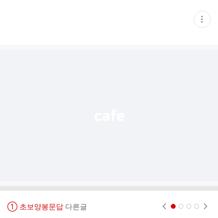
현
재
게
시
글
추
가
기
능
열
기
① 초보양봉문답
다른글
현재페이지 1
2
3
4