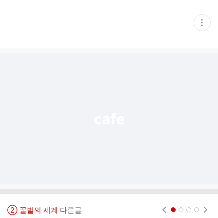
현
재
게
시
글
추
가
기
능
열
기
② 꿀벌의 세계
다른글
현재페이지 1
2
3
4