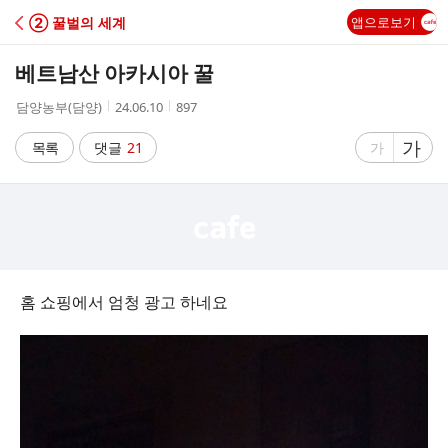
C
② 꿀벌의 세계
앱으로보기
A
베트남산 아카시아 꿀
F
작
작
조
담양농부(담양)
24.06.10
897
성
성
회
E
자
시
수
글
가
글
목록
댓글
21
가
간
자
자
크
크
기
기
크
작
게
게
홈 쇼핑에서 엄청 광고 하네요