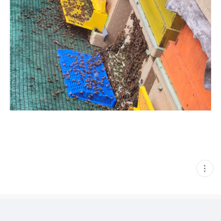
현
재
게
시
글
추
가
기