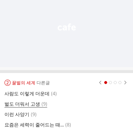
능
열
기
② 꿀벌의 세계
다른글
현재페이지 1
2
3
4
댓
사람도 이렇게 더운데
(
4
)
월
글
댓
벌도 더워서 고생
(
9
)
진
글
댓
이런 사양기
(
9
)
밀
글
댓
요즘은 세력이 줄어드는 때...
(
8
)
처
글