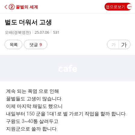
C
② 꿀벌의 세계
앱으로보기
A
벌도 더워서 고생
F
작
작
조
오배(경북영천)
25.07.06
531
성
성
회
E
자
시
수
글
가
글
목록
댓글
9
가
간
자
자
크
크
기
기
크
작
게
게
계속 되는 폭염 으로 인해
꿀벌들도 고생이 많습니다.
이제 마지막 채밀도 했으니
내일부터 150 군을 1대1로 벌 가르기 작업을 할까 합니다.
구왕도 3~40통 살려두고
지원군으로 쓸까 합니다.