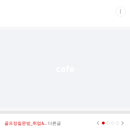
현
재
게
시
글
추
가
기
능
열
기
골프장질문방_취업&..
다른글
현재페이지 1
2
3
4