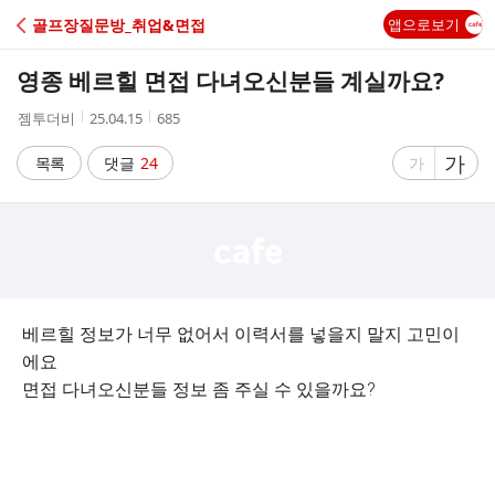
C
골프장질문방_취업&면접
앱으로보기
A
영종 베르힐 면접 다녀오신분들 계실까요?
F
작
작
조
젬투더비
25.04.15
685
성
성
회
E
자
시
수
글
가
글
목록
댓글
24
가
간
자
자
크
크
기
기
크
작
게
게
베르힐 정보가 너무 없어서 이력서를 넣을지 말지 고민이
에요
면접 다녀오신분들 정보 좀 주실 수 있을까요?