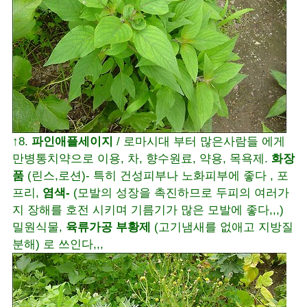
↑8.
파인애플세이지
/ 로마시대 부터 많은사람들 에게
만병통치약으로 이용, 차, 향수원료, 약용, 목욕제.
화장
품
(린스,로션)- 특히 건성피부나 노화피부에 좋다 , 포
프리,
염색-
(모발의 성장을 촉진하므로 두피의 여러가
지 장해를 호전 시키며 기름기가 많은 모발에 좋다,,,)
밀원식물,
육류가공 부황제
(고기냄새를 없애고 지방질
분해) 로 쓰인다,,,