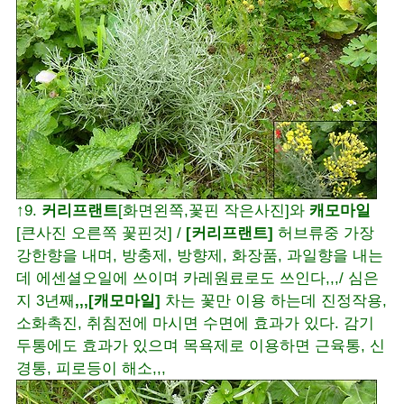
↑9.
커리프랜트
[화면왼쪽,꽃핀 작은사진]와
캐모마일
[큰사진 오른쪽 꽃핀것] /
[커리프랜트]
허브류중 가장
강한향을 내며, 방충제, 방향제, 화장품, 과일향을 내는
데 에센셜오일에 쓰이며 카레원료로도 쓰인다,,,/ 심은
지 3년째
,,,[캐모마일]
차는 꽃만 이용 하는데 진정작용,
소화촉진, 취침전에 마시면 수면에 효과가 있다. 감기
두통에도 효과가 있으며 목욕제로 이용하면 근육통, 신
경통, 피로등이 해소,,,