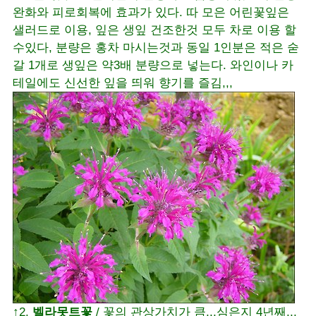
완화와 피로회복에 효과가 있다. 따 모은 어린꽃잎은
샐러드로 이용, 잎은 생잎 건조한것 모두 차로 이용 할
수있다, 분량은 홍차 마시는것과 동일 1인분은 적은 숟
갈 1개로 생잎은 약3배 분량으로 넣는다. 와인이나 카
테일에도 신선한 잎을 띄워 향기를 즐김,,,
↑2.
벨라못트꽃
/ 꽃의 관상가치가 큼,,,심은지 4년째,,,