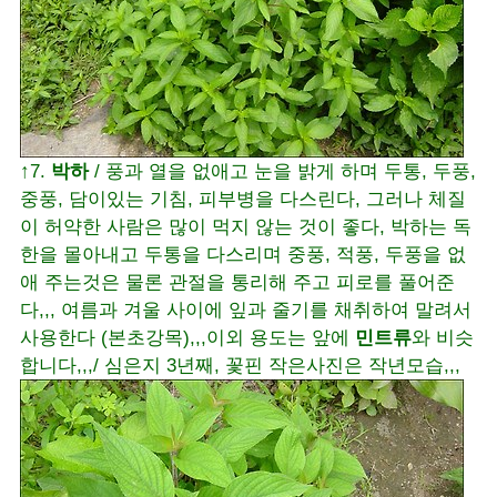
↑7.
박하
/ 풍과 열을 없애고 눈을 밝게 하며 두통, 두풍,
중풍, 담이있는 기침, 피부병을 다스린다, 그러나 체질
이 허약한 사람은 많이 먹지 않는 것이 좋다, 박하는 독
한을 몰아내고 두통을 다스리며 중풍, 적풍, 두풍을 없
애 주는것은 물론 관절을 통리해 주고 피로를 풀어준
다,,, 여름과 겨울 사이에 잎과 줄기를 채취하여 말려서
사용한다 (본초강목),,,이외 용도는 앞에
민트류
와 비슷
합니다,,,/ 심은지 3년째, 꽃핀 작은사진은 작년모습,,,