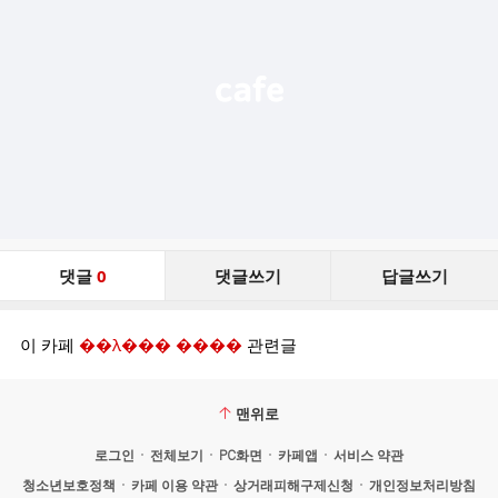
능
열
기
댓
댓글
0
댓글쓰기
답글쓰기
글
댓
글
이 카페
��λ��� ����
관련글
리
스
트
맨위로
로그인
전체보기
PC화면
카페앱
서비스 약관
청소년보호정책
카페 이용 약관
상거래피해구제신청
개인정보처리방침