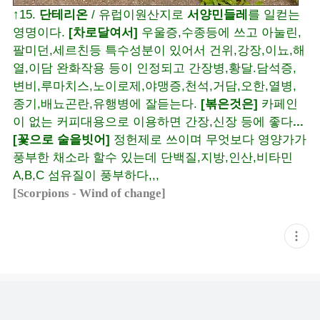
↑15.
단테리온
/ 유럽이원산지로
서양민들레
를 일컫는
영명이다.
[차로달여서]
우울증,수종등에 쓰고 아눌린,
팔미던,세르친등 특수성분이 있어서 건위,강장,이뇨,해
열,이담 완화작용 등이 인정되고 간장병,황달.담석증,
변비,루마치스,노이로제,야맹증,천석,거담,오한,열병,
종기,배뇨곤란,유행병에 잘듣는다.
[볶은것은]
카페인
이 없는 커피대용으로 이용하면 간장,신장 등에 좋다
...
[꽃으로 술을빗어]
정헌제로 쓰이며 무엇보다 영양가가
풍부한 채소라 할수 있는데 단백질,지방,인산,비타민
A,B,C 섬유질이 풍부하다,,,
[Scorpions - Wind of change]
현
재
게
시
글
추
가
기