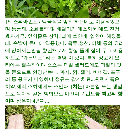
↑5.
스피아민트
/ 딱국질을 멎게 하는데도 이용되었으
며 통풍제, 소화불량 및 배멀미와 메스꺼움 데도 진정
효과가큼, 잎의즙은 상처, 벌에 쏘인데, 입안이 헤졌을
때, 손발이 튼데에 약용했다. 육류,생선, 야채 등의 요리
에 없어서는안될 향신채로서 항상 뜰에 심어 두고 이용
하므로 "가든민트" 라는 별명 이 있다. 특히 양고기 요
리에는 필수적이며 소스는 과일 샐러드에도 과일의 맛
을 돋으므로 환영받는다. 과자, 껌, 젤리, 비네갈, 포푸
리 등 용도가 다양하며 정유는 감기치료,,,관련제품은
치약,제리,소화제에도 쓰인다. [
차는
] 마른잎 또는 생잎
으로 녹차와 같은 방법으로 마신다. /
민트중 최고의 향
이며
심은지 4년째,,,