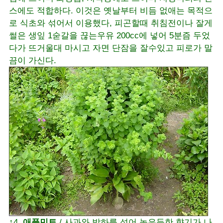
스에도 적합하다. 이것은 옛날부터 비듬 없애는 목적으
로 식초와 섞어서 이용했다, 피곤할때 취침전이나 잘게
썰은 생잎 1숟갈을 끊는우유 200cc에 넣어 5분즘 두었
다가 뜨거울대 마시고 자면 단잠을 잘수있고 피로가 말
끔이 가신다.
↑4.
애플민트
/ 사과와 박하를 섞어 놓은듯한 향기가 나