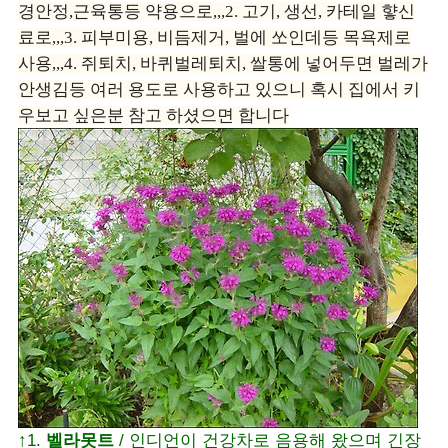
경안정,근육통등 약용으로,,,2. 고기, 생선, 카테일 햫신
료로,,,3. 피부미용, 비듬제거, 벌에 쏘인데등 목욕제로
사용,,,4. 쥐퇴치, 바퀴벌레퇴치, 쌀통에 넣어두면 벌레가
안생김등 여러 용도로 사용하고 있으니 혹시 집에서 키
우보고 싶은분 참고 하셨으면 합니다
↑1.
벨라못트
/ 인디언이 건강차로 음용해 왔으며 긴장