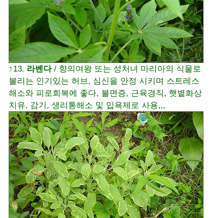
↑13.
라벤다
/ 향의여왕 또는 성처녀 마리아의 식물로
불리는 인기있는 허브, 심신을 안정 시키며 스트레스
해소와 피로회복에 좋다, 불면증, 근육경직, 햇볕화상
치유, 감기, 생리통해소 및 입욕제로 사용,,,