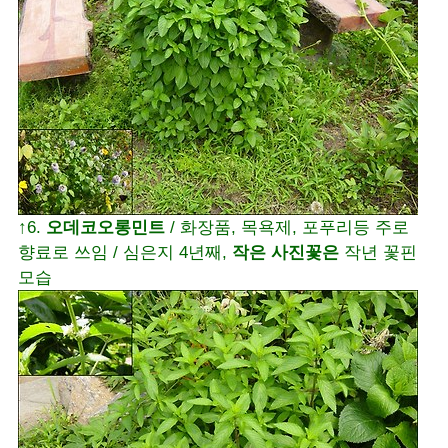
↑6.
오데코오롱민트
/ 화장품, 목욕제, 포푸리등 주로
향료로 쓰임 / 심은지 4년째,
작은 사진꽃은
작년 꽃핀
모습