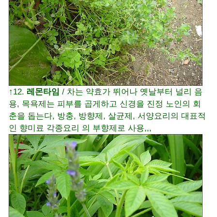
↑12.
레몬타임
/ 차는 약효가 뛰어나 옛날부터 널리 음
용, 목욕제는 피부를 곱게하고 신경을 진정 노인의 회
춘을 돕는다, 방충, 방향제, 살균제, 서양요리의 대표적
인 향미료 각종요리 의 부향제로 사용,,,