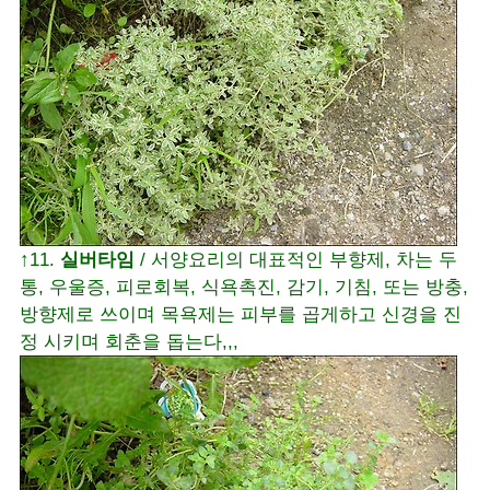
↑11.
실버타임
/ 서양요리의 대표적인 부향제, 차는 두
통, 우울증, 피로회복, 식욕촉진, 감기, 기침, 또는 방충,
방향제로 쓰이며 목욕제는 피부를 곱게하고 신경을 진
정 시키며 회춘을 돕는다,,,