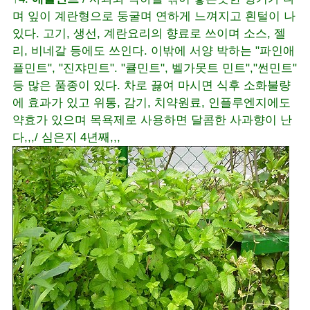
며 잎이 계란형으로 둥굴며 연하게 느껴지고 흰털이 나
있다. 고기, 생선, 계란요리의 향료로 쓰이며 소스, 젤
리, 비네갈 등에도 쓰인다. 이밖에 서양 박하는 "파인애
플민트", "진쟈민트". "큘민트", 벨가못트 민트","썬민트"
등 많은 품종이 있다. 차로 끓여 마시면 식후 소화불량
에 효과가 있고 위통, 감기, 치약원료, 인플루엔지에도
약효가 있으며 목욕제로 사용하면 달콤한 사과향이 난
다,,,/ 심은지 4년째,,,