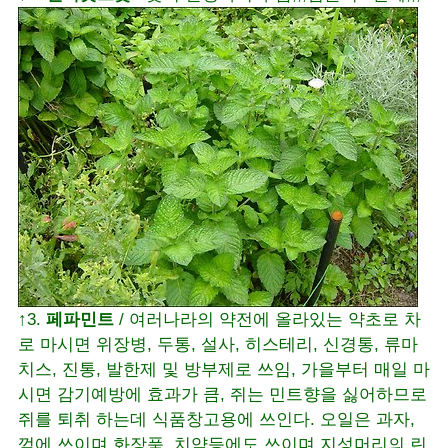
↑3.
페파민트
/ 여러나라의 약전에 올라있는 약초로 차
로 마시면 위장병, 두통, 설사, 히스테리, 신경통, 류마
치스, 진통, 발한제 및 방부제로 쓰임, 가을부터 매일 마
시면 감기예방에 효과가 큼, 쥐는 민트향을 싫어하므로
쥐를 퇴취 하는데 식품창고용에 쓰인다. 오일은 과자,
껌에 쓰이며 화장품, 치약등에도 쓰이며 지성머리의 린