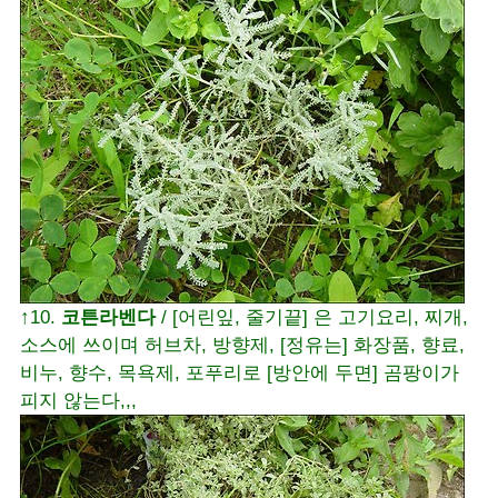
↑10.
코튼라벤다
/ [어린잎, 줄기끝] 은 고기요리, 찌개,
소스에 쓰이며 허브차, 방향제, [정유는] 화장품, 향료,
비누, 향수, 목욕제, 포푸리로 [방안에 두면] 곰팡이가
피지 않는다,,,