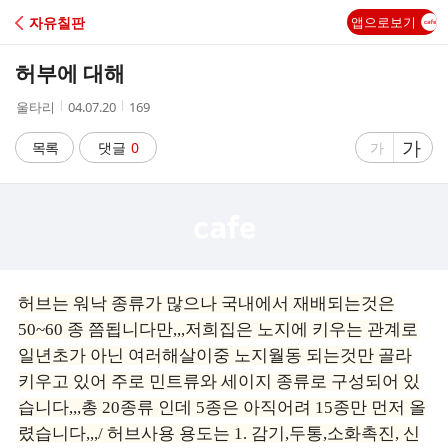
C
자유칠판
앱으로보기
A
허부에 대해
F
작
작
조
울타리
04.07.20
169
성
성
회
E
자
시
수
글
가
글
목록
댓글
0
가
간
자
자
크
크
기
기
크
작
게
게
허브는 워낙 종류가 많으나 국내에서 재배되는것은
50~60 종 쯤됩니다만,,,저희집은 노지에 키우는 관계로
일년초가 아닌 여러해살이중 노지월동 되는것만 골라
키우고 있어 주로 민트류와 세이지 종류로 구성되어 있
습니다,,,총 20종류 인데 5종은 아직어려 15종만 먼저 올
렸습니다,,,/ 허브사용 용도는 1. 감기,두통,소화촉진, 신