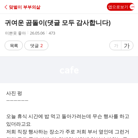
C
맞벌이 부부의삶
앱으로보기
A
귀여운 곰돌이(댓글 모두 감사합니다)
F
작
작
조
이쁜옷 좋아
26.05.06
473
성
성
회
E
자
시
수
글
가
글
목록
댓글
2
가
간
자
자
크
크
기
기
크
작
게
게
사진 펑
——————
오늘 휴식 시간에 밥 먹고 돌아가려는데 무슨 행사를 하고
있더라고요.
저희 직장 행사하는 장소가 주로 저희 부서 옆인데 그런거