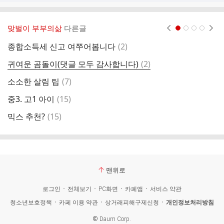
맞벌이 부부의삶
다른글
현재페이지 1
2
3
4
댓
종합소득세 신고 여쭈어봅니다
(
2
)
훈
글
댓
귀여운 곰돌이(댓글 모두 감사합니다)
(
2
)
원
글
댓
소소한 살림 팁
(
7
)
*
글
댓
중3. 고1 아이
(
15
)
공
글
댓
믹스 추천?
(
15
)
유
글
맨위로
로그인
전체보기
PC화면
카페앱
서비스 약관
청소년보호정책
카페 이용 약관
상거래피해구제신청
개인정보처리방침
©
Daum Corp.