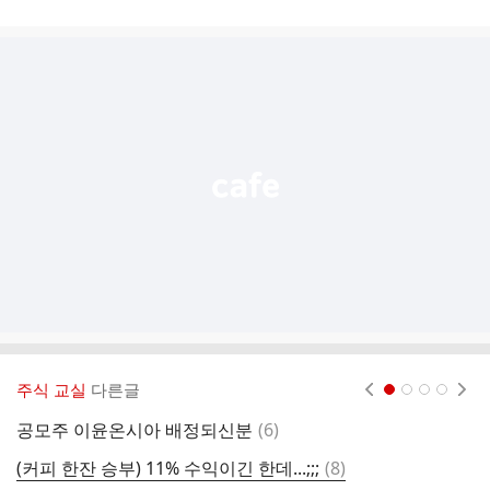
게
시
글
추
가
기
능
열
기
주식 교실
다른글
현재페이지 1
2
3
4
댓
공모주 이윤온시아 배정되신분
(
6
)
전
글
댓
(커피 한잔 승부) 11% 수익이긴 한데...;;;
(
8
)
이
글