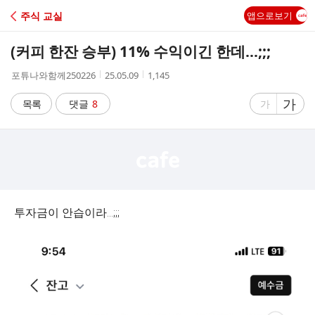
C
주식 교실
앱으로보기
A
(커피 한잔 승부) 11% 수익이긴 한데...;;;
F
작
작
조
포튜나와함께250226
25.05.09
1,145
성
성
회
E
자
시
수
글
가
글
목록
댓글
8
가
간
자
자
크
크
기
기
크
작
게
게
투자금이 안습이라...;;;