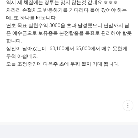
역시 제 체질에는 장투는 맞지 않는것 같네요.ㅎㅎㅎ
차라리 손절치고 반등하기를 기다리다 들어 갔어야 하는
데...또 하나를 배웁니다..
연초 목표 실현수익 3000을 초과 달성했으니 연말까지 남
은 예수금으로 보유종목 본전탈출을 목표로 관리해야 할듯
합니다.
삼전이 날아갔는데...60,100에서 65,000에서 매수 못한게
무척 아쉽네요.
오늘 조정중인데 다음주 초에 우찌 될지 기대 됩니다.
현
재
게
시
글
추
가
기