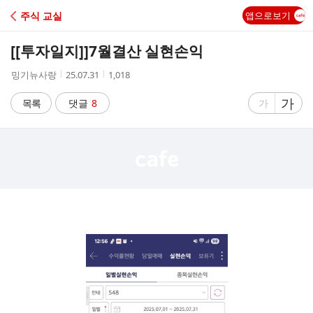
C
주식 교실
앱으로보기
A
[[투자일지]]
7월결산 실현손익
F
작
작
조
밍기뉴사랑
25.07.31
1,018
성
성
회
E
자
시
수
글
가
글
목록
댓글
8
가
간
자
자
크
크
기
기
크
작
게
게