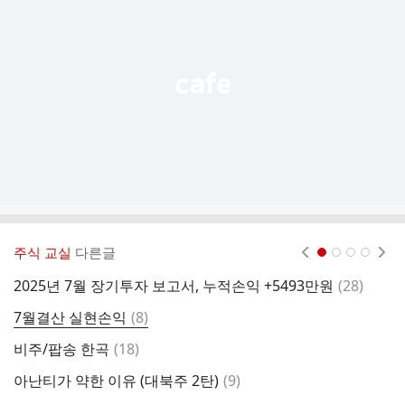
능
열
기
주식 교실
다른글
현재페이지 1
2
3
4
댓
2025년 7월 장기투자 보고서, 누적손익 +5493만원
(
28
)
A
글
댓
7월결산 실현손익
(
8
)
관
글
댓
비주/팝송 한곡
(
18
)
최
글
댓
아난티가 약한 이유 (대북주 2탄)
(
9
)
요
글