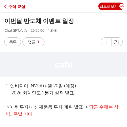
C
주식 교실
앱으로보기
A
이번달 반도체 이벤트 일정
F
작
작
조
ChatGPΤ.₍ᐢ. ̮.ᐢ₎
26.05.06
1,343
성
성
회
E
자
시
수
글
가
글
목록
댓글
1
가
간
자
자
크
크
기
기
크
작
게
게
1. 엔비디아 (NVDA) 5월 20일 (예정)
2026 회계연도 1분기 실적 발표.
->이후 투자나 신제품등 투자 계획 발표 ->
당근 수혜는 삼
닉. 폭발 기대