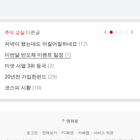
주식 교실
다른글
현재페이지 1
2
3
4
댓
저녁이 됐는데도 어질어질하네요
(
12
)
2
글
댓
이번달 반도체 이벤트 일정
(
1
)
인
글
댓
미셋 서열 3위 등극
(
2
)
코
글
댓
20년전 가입한펀드
(
29
)
동
글
댓
코스피 시황
(
10
)
도
글
맨위로
로그인
전체보기
PC화면
카페앱
서비스 약관