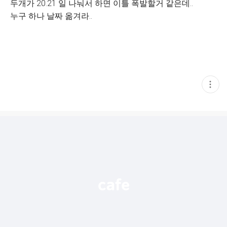
두개가 20.21 일 나눠서 하면 이틀 폭발할거 같은데..
누구 하나 날짜 옮겨라..
현
재
게
시
글
추
가
기
능
열
기