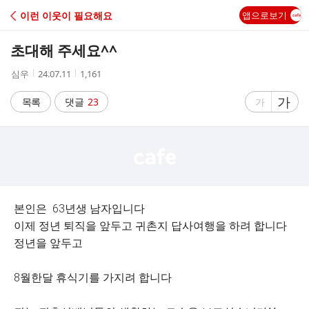
C
이런 이웃이 필요해요
앱으로보기
A
초대해 주세요^^
F
작
작
조
심우
24.07.11
1,161
성
성
회
E
자
시
수
글
가
글
목록
댓글
23
가
간
자
자
크
크
기
기
크
작
게
게
본인은 63년생 남자입니다
이제 정년 퇴직을 앞두고 귀촌지 답사여행을 하려 합니다
정년을 앞두고
8월한달 휴식기를 가지려 합니다