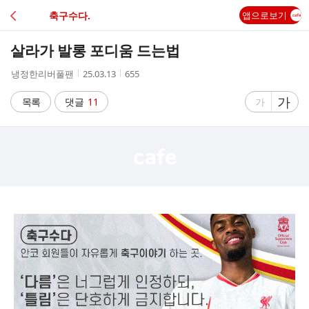
C
축구수다.
앱으로보기
A
살라가 발롱 포디움 드는법
F
작
작
조
냉정한리버풀팬
25.03.13
655
성
성
회
E
자
시
수
글
가
글
목록
댓글
11
가
간
자
자
크
크
기
기
크
작
게
게