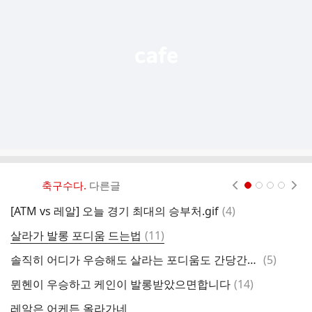
능
열
기
축구수다.
다른글
현재페이지 1
2
3
4
댓
[ATM vs 레알] 오늘 경기 최대의 승부처.gif
(
4
)
진
글
댓
살라가 발롱 포디움 드는법
(
11
)
와
글
댓
솔직히 어디가 우승해도 살라는 포디움도 간당간당할듯하지 않을지
(
5
)
투
글
댓
뮌헨이 우승하고 케인이 발롱받았으면합니다
(
14
)
글
레알은 어케든 올라가네